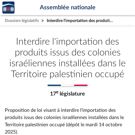
Accèder
Aller au contenu
Aller en bas de la page
Assemblée nationale
à la
page
Dossiers législatifs
Interdire l'importation des produits issus des colonies israéliennes installées dans le Territoire palestinien occupé
d'accueil
Interdire l'importation des
produits issus des colonies
israéliennes installées dans le
Territoire palestinien occupé
e
17
législature
Proposition de loi visant à interdire l'importation des
produits issus des colonies israéliennes installées dans le
Territoire palestinien occupé (dépôt le mardi 14 octobre
2025).