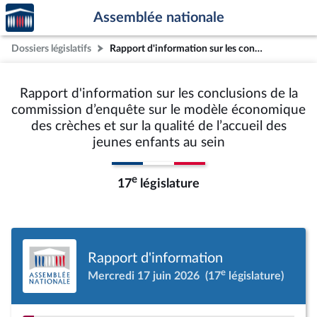
Accèder
Aller au contenu
Aller en bas de la page
Assemblée nationale
à la
page
Dossiers législatifs
Rapport d'information sur les conclusions de la commission d’enquête sur le modèle économique des crèches et sur la qualité de l’accueil des jeunes enfants au sein
d'accueil
Rapport d'information sur les conclusions de la
commission d’enquête sur le modèle économique
des crèches et sur la qualité de l’accueil des
jeunes enfants au sein
e
17
législature
Rapport d'information
e
Mercredi 17 juin 2026
(17
législature)