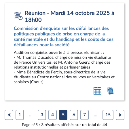
personnel
rendu
vidéo
Réunion - Mardi 14 octobre 2025 à
18h00
Commission d’enquête sur les défaillances des
politiques publiques de prise en charge de la
santé mentale et du handicap et les coûts de ces
défaillances pour la société
Audition conjointe, ouverte à la presse, réunissant :
- M. Thomas Ducados, chargé de mission vie étudiante
de France Universités, et M. Antoine Guery, chargé des
relations institutionnelles et parlementaires
- Mme Bénédicte de Percin, sous-directrice de la vie
étudiante au Centre national des œuvres universitaires et
scolaires (Cnous)
Ajouter
Accéde
au
au
calendrier
compt
personnel
rendu
1
...
3
4
5
6
7
...
15
Page n°5 : 3 résultats affichés sur un total de 44