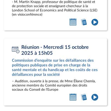
- M. Martin Knapp, professeur de politique de santé et
de protection sociale et enseignant-chercheur à la
London School of Economics and Political Science (LSE)
(en visioconférence)
Ajouter
Accéder
Accéde
au
au
à
calendrier
compte-
la
personnel
rendu
vidéo
Réunion - Mercredi 15 octobre
2025 à 15h05
Commission d’enquête sur les défaillances des
politiques publiques de prise en charge de la
santé mentale et du handicap et les coûts de ces
défaillances pour la société
– Audition, ouverte à la presse, de Mme Éliane Chemla,
ancienne membre du Comité européen des droits
sociaux du Conseil de l’Europe
Ajouter
Accéder
Accéde
au
au
à
calendrier
compte-
la