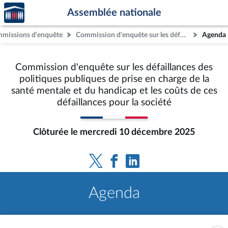
Accèder
Aller au contenu
Aller en bas de la page
Assemblée nationale
à la
page
missions d'enquête
Commission d'enquête sur les défaillances des politiques publiques de prise en charge de la santé mentale et du handicap et les coûts de ces défaillances pour la société
Agenda
d'accueil
Commission d'enquête sur les défaillances des
politiques publiques de prise en charge de la
santé mentale et du handicap et les coûts de ces
défaillances pour la société
Clôturée le mercredi 10 décembre 2025
Agenda