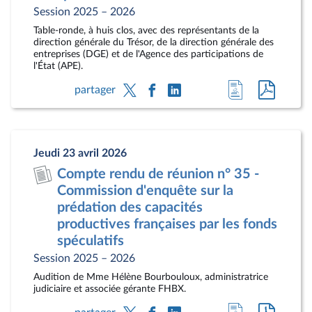
Session 2025 – 2026
Table-ronde, à huis clos, avec des représentants de la
direction générale du Trésor, de la direction générale des
entreprises (DGE) et de l'Agence des participations de
l'État (APE).
Accéder
Accéde
partager
à
au
la
docum
page
au
Jeudi 23 avril 2026
du
format
Compte rendu de réunion n° 35 -
document
pdf
Commission d'enquête sur la
prédation des capacités
productives françaises par les fonds
spéculatifs
Session 2025 – 2026
Audition de Mme Hélène Bourbouloux, administratrice
judiciaire et associée gérante FHBX.
Accéder
Accéde