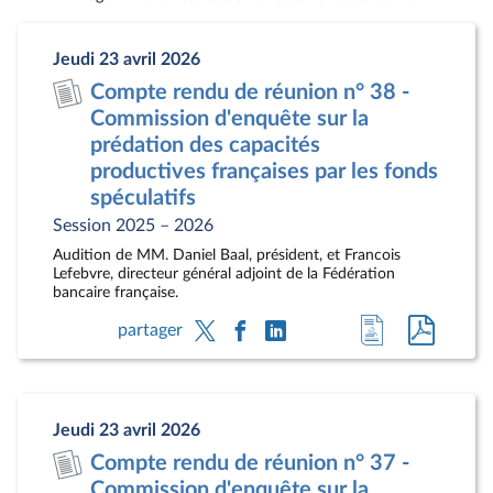
Jeudi 23 avril 2026
Compte rendu de réunion n° 38 -
Commission d'enquête sur la
prédation des capacités
productives françaises par les fonds
spéculatifs
Session 2025 – 2026
Audition de MM. Daniel Baal, président, et Francois
Lefebvre, directeur général adjoint de la Fédération
bancaire française.
Accéder
Accéde
partager
à
au
la
docum
page
au
Jeudi 23 avril 2026
du
format
Compte rendu de réunion n° 37 -
document
pdf
Commission d'enquête sur la