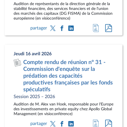
Audition de représentants de la direction générale de la
stabilité financière, des services financiers et de l'union
des marchés des capitaux (DG FISMA) de la Commission
européenne (en visioconférence)
Accéder
Accéde
partager
à
au
la
docum
page
au
Jeudi 16 avril 2026
du
format
Compte rendu de réunion n° 31 -
document
pdf
Commission d'enquête sur la
prédation des capacités
productives françaises par les fonds
spéculatifs
Session 2025 – 2026
Audition de M. Alex van Hoek, responsable pour l'Europe
des investissements en private equity chez Apollo Global
Management (en visioconférence)
Accéder
Accéde
partager