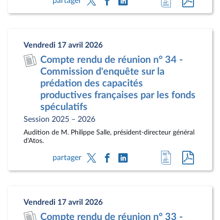
partager
à
au
la
docum
page
au
Vendredi 17 avril 2026
du
format
Compte rendu de réunion n° 34 -
document
pdf
Commission d'enquête sur la
prédation des capacités
productives françaises par les fonds
spéculatifs
Session 2025 – 2026
Audition de M. Philippe Salle, président-directeur général
d'Atos.
Accéder
Accéde
partager
à
au
la
docum
page
au
Vendredi 17 avril 2026
du
format
Compte rendu de réunion n° 33 -