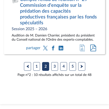
document
pdf
Commission d'enquête sur la
prédation des capacités
productives françaises par les fonds
spéculatifs
Session 2025 – 2026
Audition de M. Damien Charrier, président du président
du Conseil national de l'Ordre des experts-comptables.
Accéder
Accéde
partager
à
au
la
docum
page
au
1
2
3
4
5
du
format
Page n°2 : 10 résultats affichés sur un total de 48
document
pdf