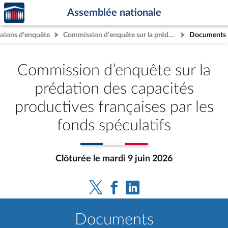
Accèder
Aller au contenu
Aller en bas de la page
Assemblée nationale
à la
page
ions d'enquête
Commission d’enquête sur la prédation des capacités productives françaises par les fonds spéculatifs
Documents
d'accueil
Commission d’enquête sur la
prédation des capacités
productives françaises par les
fonds spéculatifs
Clôturée le mardi 9 juin 2026
Documents