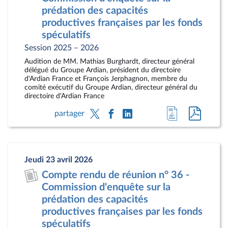
prédation des capacités
productives françaises par les fonds
spéculatifs
Session 2025 – 2026
Audition de MM. Mathias Burghardt, directeur général
délégué du Groupe Ardian, président du directoire
d'Ardian France et François Jerphagnon, membre du
comité exécutif du Groupe Ardian, directeur général du
directoire d'Ardian France
Accéder
Accéde
partager
à
au
la
docum
page
au
Jeudi 23 avril 2026
du
format
Compte rendu de réunion n° 36 -
document
pdf
Commission d'enquête sur la
prédation des capacités
productives françaises par les fonds
spéculatifs