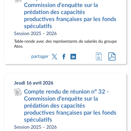
document
pdf
Commission d'enquête sur la
prédation des capacités
productives françaises par les fonds
spéculatifs
Session 2025 – 2026
Table-ronde avec des représentants de salariés du groupe
Atos.
Accéder
Accéde
partager
à
au
la
docum
page
au
Jeudi 16 avril 2026
du
format
Compte rendu de réunion n° 32 -
document
pdf
Commission d'enquête sur la
prédation des capacités
productives françaises par les fonds
spéculatifs
Session 2025 – 2026