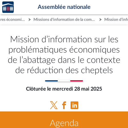
Accèder
Aller au contenu
Aller en bas de la page
Assemblée nationale
à la
page
Commission des affaires économiques
Missions d'information de la commission
d'accueil
Mission d’information sur les
problématiques économiques
de l’abattage dans le contexte
de réduction des cheptels
Clôturée le mercredi 28 mai 2025
Agenda