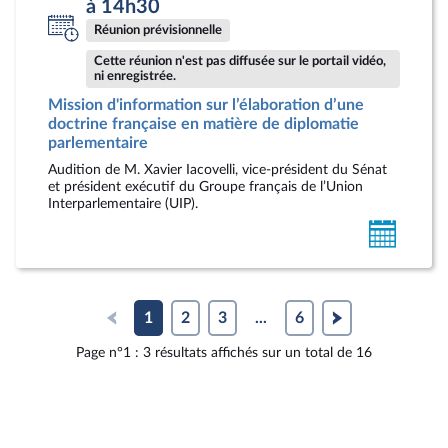
à 14h30
Réunion prévisionnelle
Cette réunion n'est pas diffusée sur le portail vidéo,
ni enregistrée.
Mission d'information sur l’élaboration d’une
doctrine française en matière de diplomatie
parlementaire
Audition de M. Xavier Iacovelli, vice-président du Sénat
et président exécutif du Groupe français de l’Union
Interparlementaire (UIP).
Ajoute
au
calendr
person
1
2
3
...
6
Page n°1 : 3 résultats affichés sur un total de 16