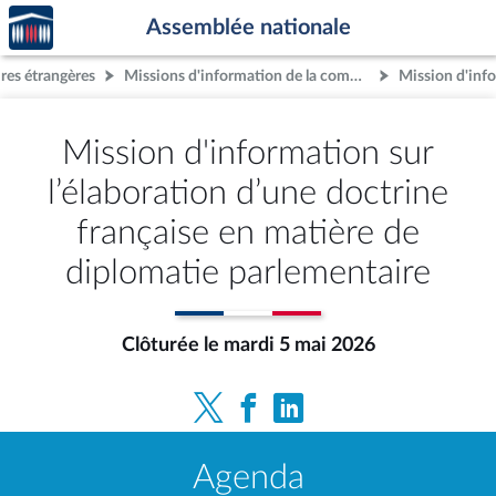
Accèder
Aller au contenu
Aller en bas de la page
Assemblée nationale
à la
page
res étrangères
Missions d'information de la commission
d'accueil
Mission d'information sur
l’élaboration d’une doctrine
française en matière de
diplomatie parlementaire
Clôturée le mardi 5 mai 2026
Agenda