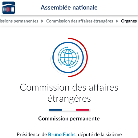
Accèder
Aller au contenu
Aller en bas de la page
Assemblée nationale
à la
page
ssions permanentes
Commission des affaires étrangères
Organes
d'accueil
Commission des affaires
étrangères
Commission permanente
Présidence de
Bruno Fuchs
, député de la sixième