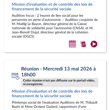
Mission d'évaluation et de contrôle des lois de
financement de la sécurité sociale
Audition focus : 2 heures de lien social pour les
personnes en perte d’autonomie -- Audition conjointe de
M. Maëlig Le Bayon, directeur général de la Caisse
nationale de solidarité pour l’autonomie (CNSA), et M.
Jean-Benoît Dujol, directeur général de la cohésion
sociale (DGCS)
Ajouter
Accéder
Accéde
au
au
à
calendrier
compte-
la
personnel
rendu
vidéo
Réunion - Mercredi 13 mai 2026 à
18h00
Cette réunion n'est pas diffusée sur le portail vidéo,
ni enregistrée.
Mission d'évaluation et de contrôle des lois de
financement de la sécurité sociale
Printemps social de l'évaluation Auditions de M. Thibault
Bazin et Mme Océane Godard, rapporteurs d’une