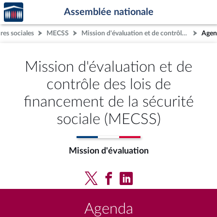
Accèder
Aller au contenu
Aller en bas de la page
Assemblée nationale
à la
page
res sociales
MECSS
Mission d'évaluation et de contrôle des lois de financement de la sécurité sociale (MECSS)
Agen
d'accueil
Mission d'évaluation et de
contrôle des lois de
financement de la sécurité
sociale (MECSS)
Mission d'évaluation
Agenda