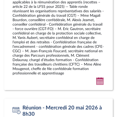
applicables à la rémunération des apprentis (recettes –
article 22 de la LFSS pour 2025) -- Table ronde
réunissant les organisations représentatives des salariés -
Confédération générale du travail (CGT) – Mme Magali
Bourdon, conseillère confédérale, M. Alexis Jeamet,
conseiller confédéral - Confédération générale du travail
- force ouvrière (CGT-FO) – M. Eric Gautron, secrétaire
confédéral en charge de la protection sociale collective,
M. Yanis Aubert, secrétaire confédéral en charge de
l’emploi et des retraites - Confédération française de
l’encadrement - confédération générale des cadres (CFE-
CGC) – M. Jean-François Foucard, secrétaire national en
charge des Parcours professionnels, M. Clément
Delaunay, chargé d’études formation - Confédération
française des travailleurs chrétiens (CFTC) – Mme Aline
Mougenot, cheffe de file confédérale formation
professionnelle et apprentissage
Ajoute
au
calendr
person
Réunion - Mercredi 20 mai 2026 à
8h30