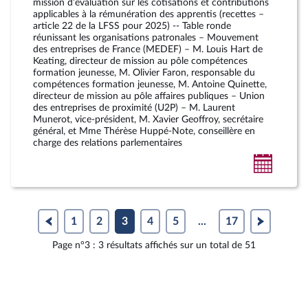
mission d’évaluation sur les cotisations et contributions
applicables à la rémunération des apprentis (recettes –
article 22 de la LFSS pour 2025) -- Table ronde
réunissant les organisations patronales – Mouvement
des entreprises de France (MEDEF) – M. Louis Hart de
Keating, directeur de mission au pôle compétences
formation jeunesse, M. Olivier Faron, responsable du
compétences formation jeunesse, M. Antoine Quinette,
directeur de mission au pôle affaires publiques – Union
des entreprises de proximité (U2P) – M. Laurent
Munerot, vice-président, M. Xavier Geoffroy, secrétaire
général, et Mme Thérèse Huppé-Note, conseillère en
charge des relations parlementaires
Ajoute
au
calendr
person
1
2
3
4
5
...
17
Page n°3 : 3 résultats affichés sur un total de 51