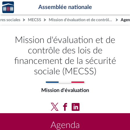
Accèder
Aller au contenu
Aller en bas de la page
Assemblée nationale
à la
page
res sociales
MECSS
Mission d'évaluation et de contrôle des lois de financement de la sécurité sociale (MECSS)
Agen
d'accueil
Mission d'évaluation et de
contrôle des lois de
financement de la sécurité
sociale (MECSS)
Mission d'évaluation
Agenda