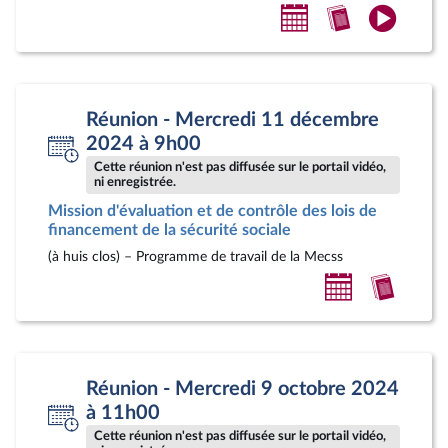
Ajouter
Accéder
Accéde
au
au
à
calendrier
compte-
la
personnel
rendu
vidéo
Réunion - Mercredi 11 décembre
2024 à 9h00
Cette réunion n'est pas diffusée sur le portail vidéo,
ni enregistrée.
Mission d'évaluation et de contrôle des lois de
financement de la sécurité sociale
(à huis clos) – Programme de travail de la Mecss
Ajouter
Accéde
au
au
calendrier
compt
personnel
rendu
Réunion - Mercredi 9 octobre 2024
à 11h00
Cette réunion n'est pas diffusée sur le portail vidéo,