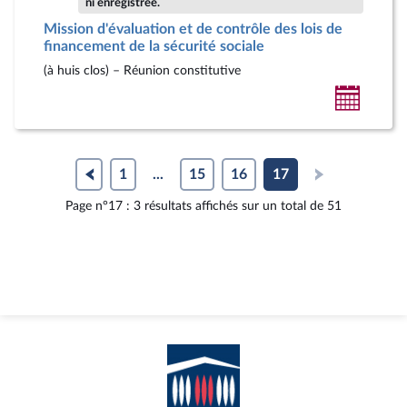
ni enregistrée.
Mission d'évaluation et de contrôle des lois de
financement de la sécurité sociale
(à huis clos) – Réunion constitutive
Ajoute
au
calendr
person
1
...
15
16
17
Page n°17 : 3 résultats affichés sur un total de 51