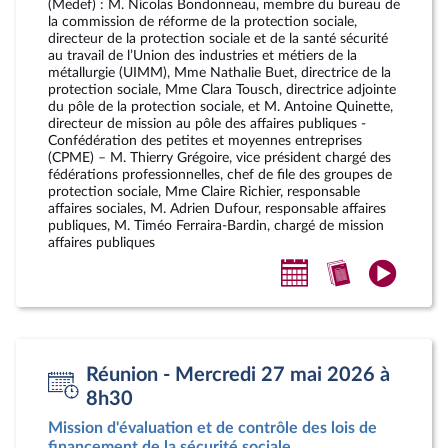
(Medef) : M. Nicolas Bondonneau, membre du bureau de
la commission de réforme de la protection sociale,
directeur de la protection sociale et de la santé sécurité
au travail de l’Union des industries et métiers de la
métallurgie (UIMM), Mme Nathalie Buet, directrice de la
protection sociale, Mme Clara Tousch, directrice adjointe
du pôle de la protection sociale, et M. Antoine Quinette,
directeur de mission au pôle des affaires publiques -
Confédération des petites et moyennes entreprises
(CPME) – M. Thierry Grégoire, vice président chargé des
fédérations professionnelles, chef de file des groupes de
protection sociale, Mme Claire Richier, responsable
affaires sociales, M. Adrien Dufour, responsable affaires
publiques, M. Timéo Ferraira-Bardin, chargé de mission
affaires publiques
Ajouter
Accéder
Accéde
au
au
à
calendrier
compte-
la
personnel
rendu
vidéo
Réunion - Mercredi 27 mai 2026 à
8h30
Mission d'évaluation et de contrôle des lois de
financement de la sécurité sociale