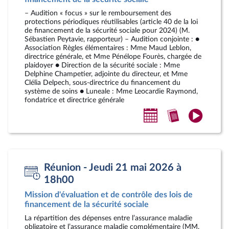
– Audition « focus » sur le remboursement des
protections périodiques réutilisables (article 40 de la loi
de financement de la sécurité sociale pour 2024) (M.
Sébastien Peytavie, rapporteur) – Audition conjointe : ●
Association Règles élémentaires : Mme Maud Leblon,
directrice générale, et Mme Pénélope Fourès, chargée de
plaidoyer ● Direction de la sécurité sociale : Mme
Delphine Champetier, adjointe du directeur, et Mme
Clélia Delpech, sous-directrice du financement du
système de soins ● Luneale : Mme Leocardie Raymond,
fondatrice et directrice générale
Ajouter
Accéder
Accéde
au
au
à
calendrier
compte-
la
personnel
rendu
vidéo
Réunion - Jeudi 21 mai 2026 à
18h00
Mission d'évaluation et de contrôle des lois de
financement de la sécurité sociale
La répartition des dépenses entre l’assurance maladie
obligatoire et l’assurance maladie complémentaire (MM.