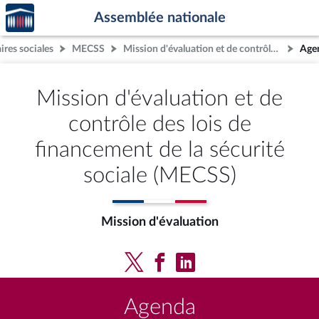
Accèder
Aller au contenu
Aller en bas de la page
Assemblée nationale
à la
page
res sociales
MECSS
Mission d'évaluation et de contrôle des lois de financement de la sécurité sociale (MECSS)
Age
d'accueil
Mission d'évaluation et de
contrôle des lois de
financement de la sécurité
sociale (MECSS)
Mission d'évaluation
Agenda