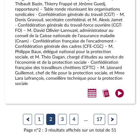
Thibault Bazin, Thierry Frappé et Jérôme Guedj,
rapporteurs) – Table ronde réunissant les organisations
syndicales - Confédération générale du travail (CGT) – M.
Denis Gravouil, secrétaire confédéral, et M. Alexis Jamet
- Confédération générale du travail-force ouvrière (CGT-
FO) – M. David Ollivier-Lannuzel, administrateur au
conseil de la Caisse nationale de l’assurance maladie
(Cnam) - Confédération française de l’encadrement -
Confédération générale des cadres (CFE-CGC) – M.
Philippe Baux, délégué national pour la protection
sociale, et M. Théo Dagan, chargé d’études au service de
l’économie et de la protection sociale - Confédération
française des travailleurs chrétiens (CFTC) – M. Léonard
Guillemot, chef de file pour la protection sociale, et Mme
Lara Lefrançois, conseillère technique pour la protection
sociale
Ajouter
Accéder
Accéde
au
au
à
calendrier
compte-
la
personnel
rendu
vidéo
1
2
3
4
...
17
Page n°2 : 3 résultats affichés sur un total de 51