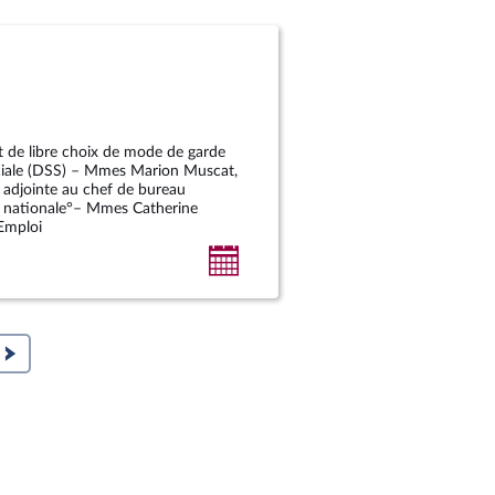
calendrier
personnel
t de libre choix de mode de garde
sociale (DSS) – Mmes Marion Muscat,
, adjointe au chef de bureau
se nationale°– Mmes Catherine
JEmploi
Ajouter
au
calendrier
personnel