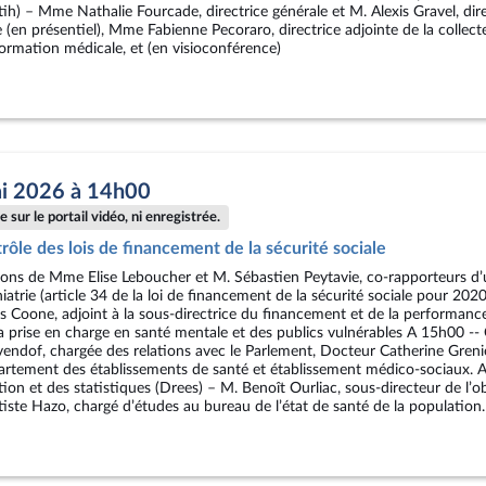
Atih) – Mme Nathalie Fourcade, directrice générale et M. Alexis Gravel, dir
en présentiel), Mme Fabienne Pecoraro, directrice adjointe de la collect
formation médicale, et (en visioconférence)
ai 2026 à 14h00
 sur le portail vidéo, ni enregistrée.
rôle des lois de financement de la sécurité sociale
ions de Mme Elise Leboucher et M. Sébastien Peytavie, co-rapporteurs d’u
trie (article 34 de la loi de financement de la sécurité sociale pour 202
s Coone, adjoint à la sous-directrice du financement et de la performan
a prise en charge en santé mentale et des publics vulnérables A 15h00 -- 
ndof, chargée des relations avec le Parlement, Docteur Catherine Grenie
ement des établissements de santé et établissement médico-sociaux. A 
tion et des statistiques (Drees) – M. Benoît Ourliac, sous-directeur de l’o
tiste Hazo, chargé d’études au bureau de l’état de santé de la population.