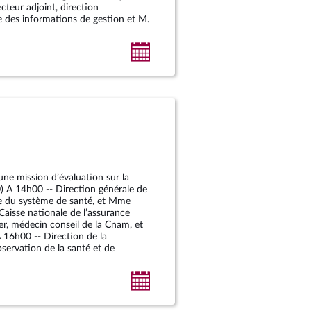
ecteur adjoint, direction
e des informations de gestion et M.
Ajouter
au
calendrier
personnel
ne mission d’évaluation sur la
0) A 14h00 -- Direction générale de
ce du système de santé, et Mme
Caisse nationale de l’assurance
r, médecin conseil de la Cnam, et
16h00 -- Direction de la
bservation de la santé et de
Ajouter
au