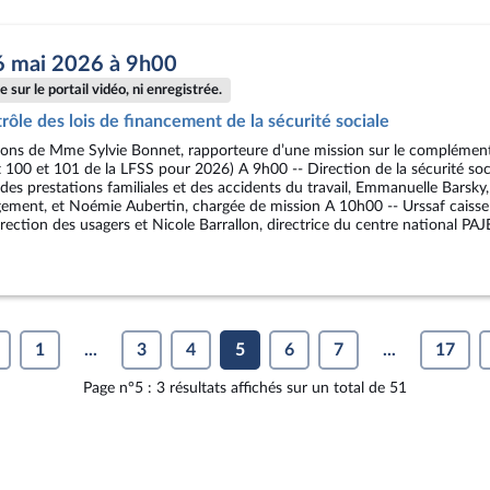
6 mai 2026 à 9h00
 sur le portail vidéo, ni enregistrée.
rôle des lois de financement de la sécurité sociale
tions de Mme Sylvie Bonnet, rapporteure d’une mission sur le complémen
et 100 et 101 de la LFSS pour 2026) A 9h00 -- Direction de la sécurité 
, des prestations familiales et des accidents du travail, Emmanuelle Barsky
logement, et Noémie Aubertin, chargée de mission A 10h00 -- Urssaf cais
direction des usagers et Nicole Barrallon, directrice du centre national PA
1
...
3
4
5
6
7
...
17
Page n°5 : 3 résultats affichés sur un total de 51