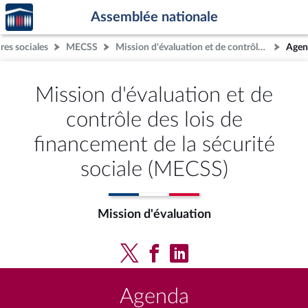
Accèder
Aller au contenu
Aller en bas de la page
Assemblée nationale
à la
page
res sociales
MECSS
Mission d'évaluation et de contrôle des lois de financement de la sécurité sociale (MECSS)
Agen
d'accueil
Mission d'évaluation et de
contrôle des lois de
financement de la sécurité
sociale (MECSS)
Mission d'évaluation
Agenda