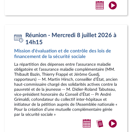
Ajouter
Accéde
au
à
calendrier
la
personnel
vidéo
Réunion - Mercredi 8 juillet 2026 à
14h15
Mission d'évaluation et de contrôle des lois de
financement de la sécurité sociale
La répartition des dépenses entre l’assurance maladie
obligatoire et l’assurance maladie complémentaire (MM.
Thibault Bazin, Thierry Frappé et Jérôme Guedj,
rapporteurs) -- M. Martin Hirsch, conseiller d’État, ancien
haut-commissaire chargé des solidarités actives contre la
pauvreté et de la jeunesse -- M. Didier-Roland Tabuteau,
vice-président honoraire du Conseil d’État -- Pr André
Grimaldi, cofondateur du collectif inter-hôpitaux et
initiateur de la pétition auprès de l’Assemblée nationale «
Pour la création d’une mutuelle complémentaire gérée
par la sécurité sociale »
Ajouter
Accéder
Accéde
au
au
à