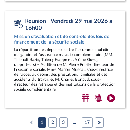
calendrier
compte-
la
personnel
rendu
vidéo
Réunion - Vendredi 29 mai 2026 à
16h00
Mission d'évaluation et de contrôle des lois de
financement de la sécurité sociale
La répartition des dépenses entre l’assurance maladie
obligatoire et l’assurance maladie complémentaire (MM.
Thibault Bazin, Thierry Frappé et Jérôme Guedj,
rapporteurs) – Audition de M. Pierre Pribile, directeur de
la sécurité sociale, Mme Marion Muscat, sous-directrice
de l’accès aux soins, des prestations familiales et des
accidents du travail, et M. Charles Boriaud, sous-
directeur des retraites et des institutions de la protection
sociale complémentaire
Ajouter
Accéder
Accéde
au
au
à
calendrier
compte-
la
personnel
rendu
vidéo
1
2
3
...
17