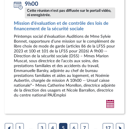
9h00
Cette réunion n'est pas diffusée sur le portail vidéo,
ni enregistrée.
Mission d'évaluation et de contrôle des lois de
financement de la sécurité sociale
Printemps social d'évaluation Auditions de Mme Sylvie
Bonnet, rapporteure d’une mission sur le complément de
libre choix de mode de garde (articles 86 de la LFSS pour
2023 et 100 et 101 de la LFSS pour 2026) A 9h00 --
Direction de la sécurité sociale (DSS) – Mmes Marion
Muscat, sous directrice de l’accès aux soins, des
prestations familiales et des accidents du travail,
Emmanuelle Barsky, adjointe au chef de bureau
prestations familiales et aides au logement, et Noémie
Aubertin, chargée de mission A 10h00 -- Urssaf caisse
nationale°– Mmes Catherine Morellon, directrice adjointe
de la direction des usagers et Nicole Barrallon, directrice
du centre national PAJEmploi
Ajoute
au
calendr
person
1
...
3
4
5
6
7
...
17