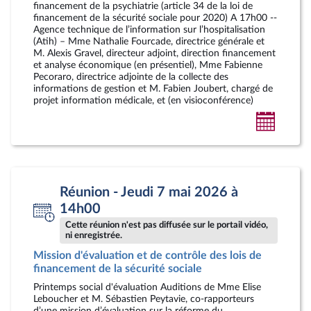
financement de la psychiatrie (article 34 de la loi de
financement de la sécurité sociale pour 2020) A 17h00 --
Agence technique de l’information sur l’hospitalisation
(Atih) – Mme Nathalie Fourcade, directrice générale et
M. Alexis Gravel, directeur adjoint, direction financement
et analyse économique (en présentiel), Mme Fabienne
Pecoraro, directrice adjointe de la collecte des
informations de gestion et M. Fabien Joubert, chargé de
projet information médicale, et (en visioconférence)
Ajoute
au
calendr
person
Réunion - Jeudi 7 mai 2026 à
14h00
Cette réunion n'est pas diffusée sur le portail vidéo,
ni enregistrée.
Mission d'évaluation et de contrôle des lois de
financement de la sécurité sociale
Printemps social d'évaluation Auditions de Mme Elise
Leboucher et M. Sébastien Peytavie, co-rapporteurs
d’une mission d’évaluation sur la réforme du