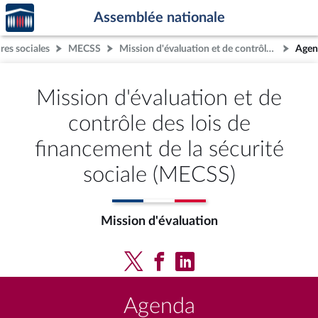
Accèder
Aller au contenu
Aller en bas de la page
Assemblée nationale
à la
page
res sociales
MECSS
Mission d'évaluation et de contrôle des lois de financement de la sécurité sociale (MECSS)
Agen
d'accueil
Mission d'évaluation et de
contrôle des lois de
financement de la sécurité
sociale (MECSS)
Mission d'évaluation
Agenda