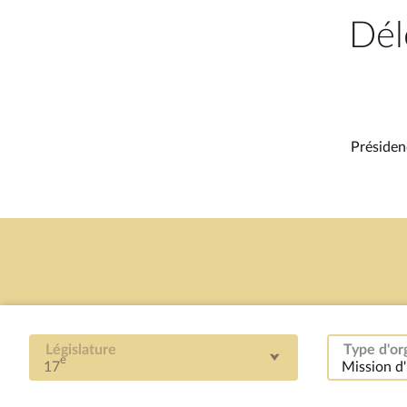
Dél
Préside
Législature
Type d'or
e
17
Mission d