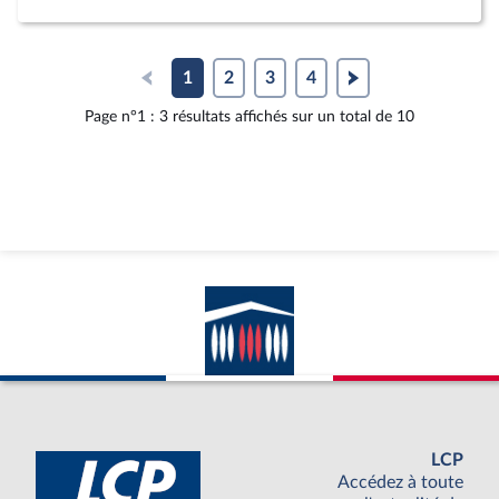
l'article
au
calendr
person
1
2
3
4
Page n°1 : 3 résultats affichés sur un total de 10
LCP
Accédez à toute