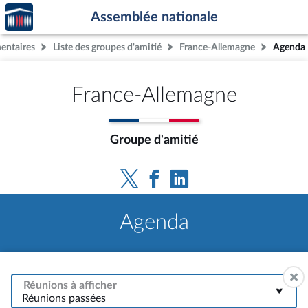
Accèder
Aller au contenu
Aller en bas de la page
Assemblée nationale
à la
page
mentaires
Liste des groupes d'amitié
France-Allemagne
Agenda
d'accueil
France-Allemagne
Groupe d'amitié
Agenda
Réunions à afficher
Réunions passées