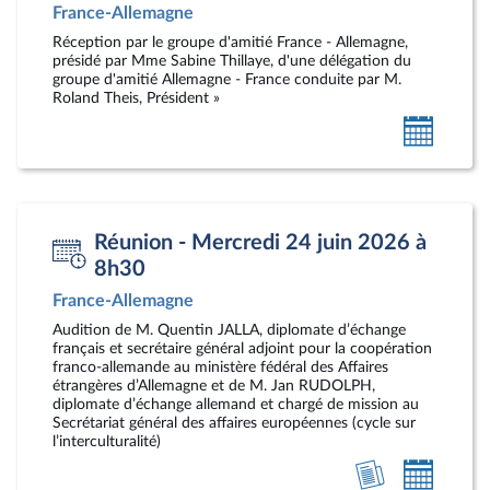
France-Allemagne
Réception par le groupe d'amitié France - Allemagne,
présidé par Mme Sabine Thillaye, d'une délégation du
groupe d'amitié Allemagne - France conduite par M.
Roland Theis, Président »
Ajoute
au
calendr
person
Réunion - Mercredi 24 juin 2026 à
8h30
France-Allemagne
Audition de M. Quentin JALLA, diplomate d’échange
français et secrétaire général adjoint pour la coopération
franco-allemande au ministère fédéral des Affaires
étrangères d’Allemagne et de M. Jan RUDOLPH,
diplomate d’échange allemand et chargé de mission au
Secrétariat général des affaires européennes (cycle sur
l’interculturalité)
Voir
Ajoute