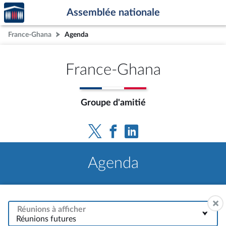
Accèder
Aller au contenu
Aller en bas de la page
Assemblée nationale
à la
page
France-Ghana
Agenda
d'accueil
France-Ghana
Groupe d'amitié
Agenda
Réunions à afficher
Réunions futures