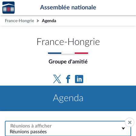
Accèder
Aller au contenu
Aller en bas de la page
Assemblée nationale
à la
page
France-Hongrie
Agenda
d'accueil
France-Hongrie
Groupe d'amitié
Agenda
Réunions à afficher
Réunions passées