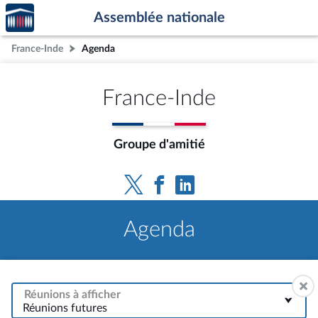
Accèder
Aller au contenu
Aller en bas de la page
Assemblée nationale
à la
page
France-Inde
Agenda
d'accueil
France-Inde
Groupe d'amitié
Agenda
Réunions à afficher
Réunions futures