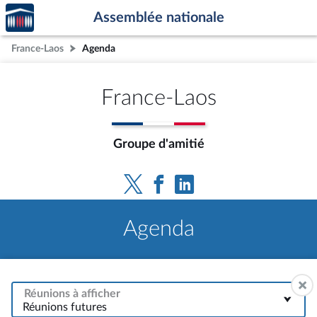
Accèder
Aller au contenu
Aller en bas de la page
Assemblée nationale
à la
page
France-Laos
Agenda
d'accueil
France-Laos
Groupe d'amitié
Agenda
Réunions à afficher
Réunions futures