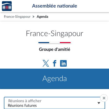
Accèder
Aller au contenu
Aller en bas de la page
Assemblée nationale
à la
page
France-Singapour
Agenda
d'accueil
France-Singapour
Groupe d'amitié
Agenda
Réunions à afficher
Réunions futures