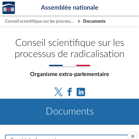
Accèder
Aller au contenu
Aller en bas de la page
Assemblée nationale
à la
page
Conseil scientifique sur les processus de radicalisation
Documents
d'accueil
Conseil scientifique sur les
processus de radicalisation
Organisme extra-parlementaire
Documents