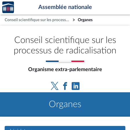
Accèder
Aller au contenu
Aller en bas de la page
Assemblée nationale
à la
page
Conseil scientifique sur les processus de radicalisation
Organes
d'accueil
Conseil scientifique sur les
processus de radicalisation
Organisme extra-parlementaire
Organes