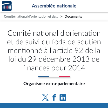
Accèder
Aller au contenu
Aller en bas de la page
Assemblée nationale
à la
page
Comité national d'orientation et de suivi du fods de soutien mentionné à l'article 92 de la loi du 29 décembre 2013 de finances pour 2014
Documents
d'accueil
Comité national d'orientation
et de suivi du fods de soutien
mentionné à l'article 92 de la
loi du 29 décembre 2013 de
finances pour 2014
Organisme extra-parlementaire