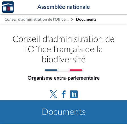
Accèder
Aller au contenu
Aller en bas de la page
Assemblée nationale
à la
page
Conseil d'administration de l'Office français de la biodiversité
Documents
d'accueil
Conseil d'administration de
l'Office français de la
biodiversité
Organisme extra-parlementaire
Documents