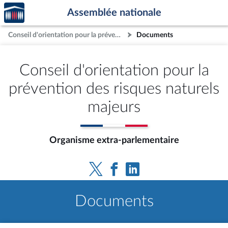
Accèder
Aller au contenu
Aller en bas de la page
Assemblée nationale
à la
page
Conseil d'orientation pour la prévention des risques naturels majeurs
Documents
d'accueil
Conseil d'orientation pour la
prévention des risques naturels
majeurs
Organisme extra-parlementaire
Documents