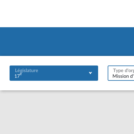
Législature
Type d'or
e
17
Mission d