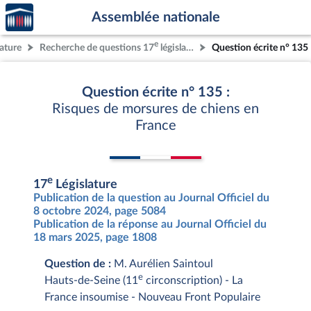
Accèder
Aller au contenu
Aller en bas de la page
Assemblée nationale
à la
page
e
lature
Recherche de questions 17
législature
Question écrite n° 135
d'accueil
Question écrite n° 135 :
Risques de morsures de chiens en
France
e
17
Législature
Publication de la question au Journal Officiel du
8 octobre 2024, page 5084
Publication de la réponse au Journal Officiel du
18 mars 2025, page 1808
Question de :
M. Aurélien Saintoul
e
Hauts-de-Seine (11
circonscription) - La
France insoumise - Nouveau Front Populaire