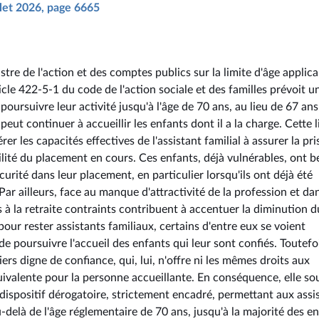
illet 2026, page 6665
tre de l'action et des comptes publics sur la limite d'âge applica
rticle 422-5-1 du code de l'action sociale et des familles prévoit u
oursuivre leur activité jusqu'à l'âge de 70 ans, au lieu de 67 ans
 peut continuer à accueillir les enfants dont il a la charge. Cette 
r les capacités effectives de l'assistant familial à assurer la pri
abilité du placement en cours. Ces enfants, déjà vulnérables, ont b
curité dans leur placement, en particulier lorsqu'ils ont déjà été
ar ailleurs, face au manque d'attractivité de la profession et da
 à la retraite contraints contribuent à accentuer la diminution d
our rester assistants familiaux, certains d'entre eux se voient
de poursuivre l'accueil des enfants qui leur sont confiés. Toutefo
iers digne de confiance, qui, lui, n'offre ni les mêmes droits aux
valente pour la personne accueillante. En conséquence, elle so
dispositif dérogatoire, strictement encadré, permettant aux assi
u-delà de l'âge réglementaire de 70 ans, jusqu'à la majorité des e