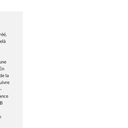
réé,
elà
 une
 En
de la
uivre
-
fance
DB
e