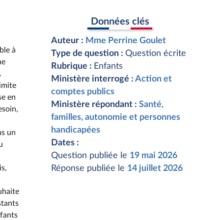
Données clés
Auteur :
Mme Perrine Goulet
ble à
Type de question :
Question écrite
ne
Rubrique :
Enfants
.
Ministère interrogé :
Action et
limite
comptes publics
se en
Ministère répondant :
Santé,
esoin,
familles, autonomie et personnes
handicapées
ns un
Dates :
u
Question publiée le
19 mai 2026
is,
Réponse publiée le
14 juillet 2026
uhaite
stants
nfants