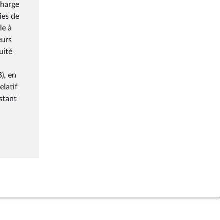
charge
ies de
le à
eurs
uité
), en
elatif
stant