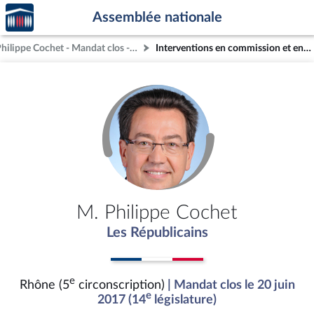
Accèder
Aller au contenu
Aller en bas de la page
Assemblée nationale
à la
page
M. Philippe Cochet - Mandat clos - Rhône (5e circonscription)
Interventions en commission et en séance (archives)
d'accueil
M. Philippe Cochet
Les Républicains
e
Rhône (5
circonscription)
| Mandat clos le 20 juin
e
2017 (14
législature)