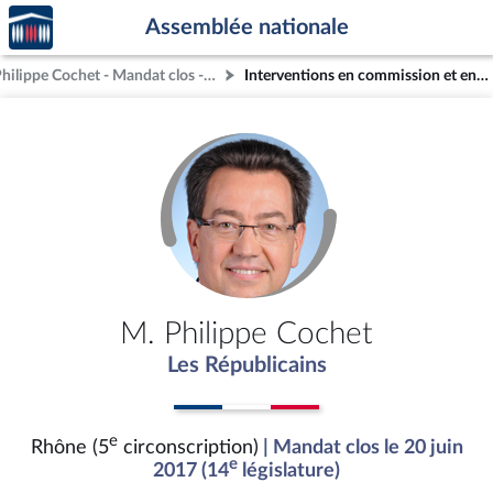
Accèder
Aller au contenu
Aller en bas de la page
Assemblée nationale
à la
page
M. Philippe Cochet - Mandat clos - Rhône (5e circonscription)
Interventions en commission et en séance (archives)
d'accueil
M. Philippe Cochet
Les Républicains
e
Rhône (5
circonscription)
| Mandat clos le 20 juin
e
2017 (14
législature)