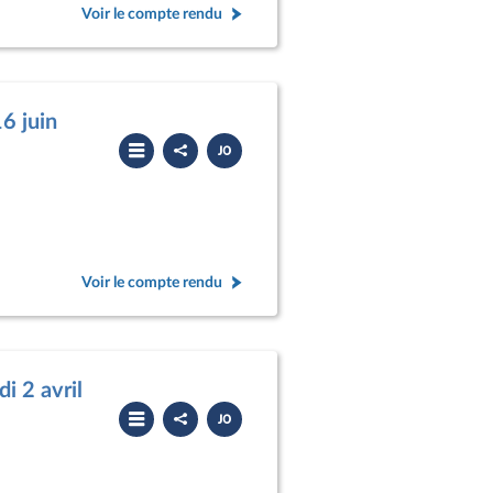
Voir le compte rendu
6 juin
Partager
Télécharger
le
le
compte
PDF
rendu
Voir le compte rendu
i 2 avril
Partager
Télécharger
le
le
compte
PDF
rendu