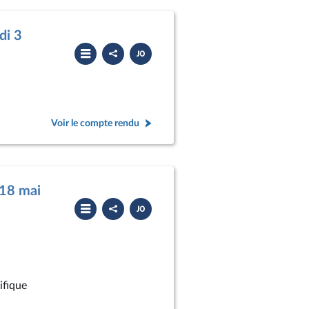
di 3
Partager
Télécharger
le
le
compte
PDF
rendu
Voir le compte rendu
 18 mai
Partager
Télécharger
le
le
compte
PDF
rendu
ifique