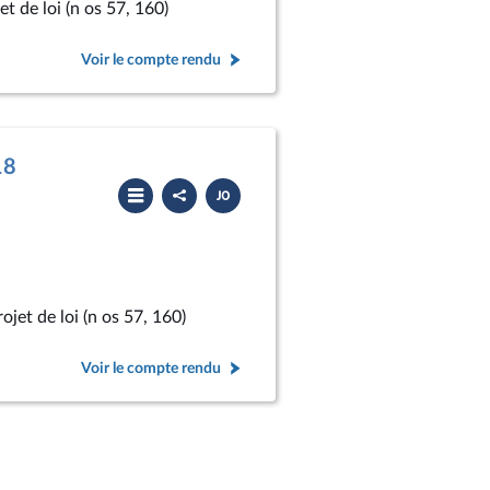
et de loi (n os 57, 160)
Voir le compte rendu
18
Partager
Télécharger
le
le
compte
PDF
rendu
ojet de loi (n os 57, 160)
Voir le compte rendu