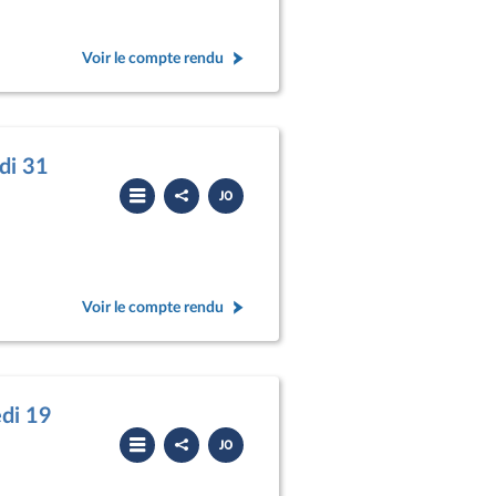
Voir le compte rendu
di 31
Partager
Télécharger
le
le
compte
PDF
rendu
Voir le compte rendu
edi 19
Partager
Télécharger
le
le
compte
PDF
rendu