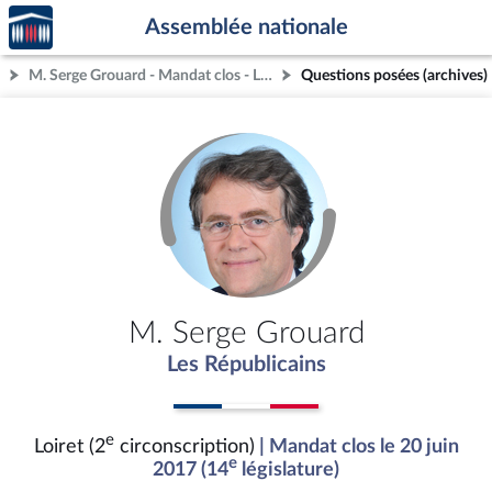
Accèder
Aller au contenu
Aller en bas de la page
Assemblée nationale
à la
page
M. Serge Grouard - Mandat clos - Loiret (2e circonscription)
Questions posées (archives)
d'accueil
M. Serge Grouard
Les Républicains
e
Loiret (2
circonscription)
| Mandat clos le 20 juin
e
2017 (14
législature)