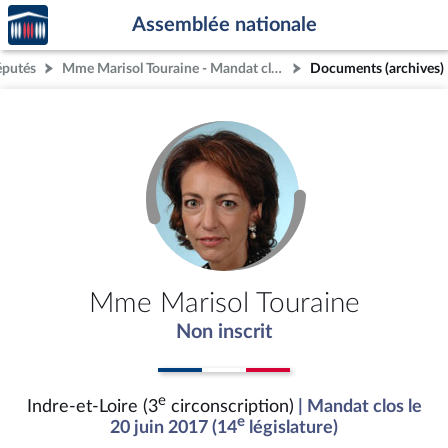
Accèder
Aller au contenu
Aller en bas de la page
Assemblée nationale
à la
page
éputés
Mme Marisol Touraine - Mandat clos - Indre-et-Loire (3e circonscription)
Documents (archives)
d'accueil
Mme Marisol Touraine
Non inscrit
e
Indre-et-Loire (3
circonscription)
| Mandat clos le
e
20 juin 2017 (14
législature)