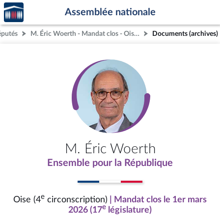
Accèder
Aller au contenu
Aller en bas de la page
Assemblée nationale
à la
page
éputés
M. Éric Woerth - Mandat clos - Oise (4e circonscription)
Documents (archives)
d'accueil
M. Éric Woerth
Ensemble pour la République
e
Oise (4
circonscription)
| Mandat clos le 1er mars
e
2026 (17
législature)