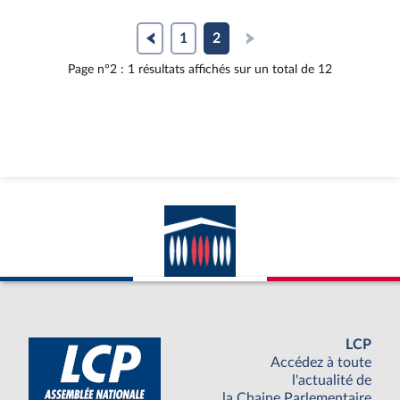
la
dossier
docum
page
législatif
au
1
2
du
format
Page n°2 : 1 résultats affichés sur un total de 12
document
pdf
LCP
Accédez à toute
l'actualité de
la Chaine Parlementaire