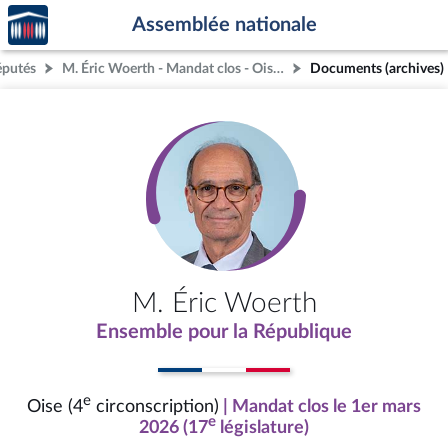
Accèder
Aller au contenu
Aller en bas de la page
Assemblée nationale
à la
page
éputés
M. Éric Woerth - Mandat clos - Oise (4e circonscription)
Documents (archives)
d'accueil
M. Éric Woerth
Ensemble pour la République
e
Oise (4
circonscription)
| Mandat clos le 1er mars
e
2026 (17
législature)