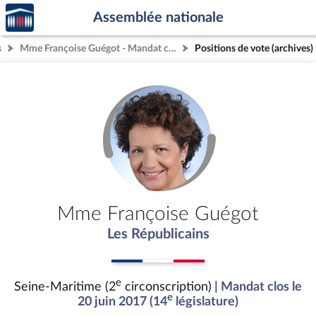
Accèder
Aller au contenu
Aller en bas de la page
Assemblée nationale
à la
page
s
Mme Françoise Guégot - Mandat clos - Seine-Maritime (2e circonscription)
Positions de vote (archives)
d'accueil
Mme Françoise Guégot
Les Républicains
e
Seine-Maritime (2
circonscription)
| Mandat clos le
e
20 juin 2017 (14
législature)