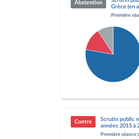
Scrutin pub
Abstention
Grèce (en a
Première séa
Détail du diagramme :
Pour : 412 députés
Contre : 69 députés
Abstention : 49 député
Scrutin public 
Contre
années 2015 à 2
Première séance 