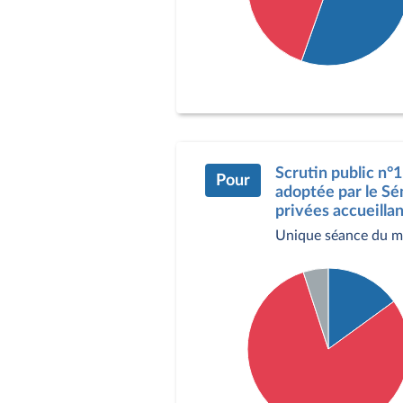
Détail du diagramme :
Pour : 308 députés
Contre : 217 députés
Abstention : 31 député
Scrutin public n°1
Pour
adoptée par le Sén
privées accueillan
Unique séance du m