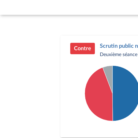
Scrutin public n
Contre
Deuxième séance 
Détail du diagramme :
Pour : 277 députés