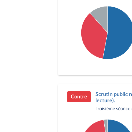
Détail du diagramme :
Pour : 291 députés
Contre : 195 députés
Abstention : 64 député
Scrutin public n
Contre
lecture).
Troisième séance 