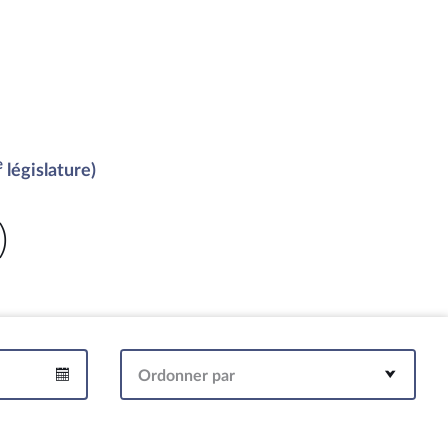
e
législature)
)
Ordonner par
Intervalle