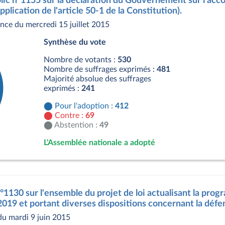
lic n°1155 sur la déclaration du Gouvernement sur l'accor
pplication de l'article 50-1 de la Constitution).
nce du mercredi 15 juillet 2015
Synthèse du vote
Nombre de votants :
530
Nombre de suffrages exprimés :
481
Majorité absolue des suffrages
exprimés :
241
Pour l'adoption :
412
Contre :
69
Abstention :
49
L'Assemblée nationale a adopté
s
n°1130 sur l'ensemble du projet de loi actualisant la prog
019 et portant diverses dispositions concernant la défen
du mardi 9 juin 2015