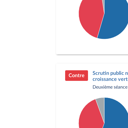
Détail du diagramme :
Pour : 301 députés
Contre : 238 députés
Abstention : 13 député
Scrutin public n
Contre
croissance vert
Deuxième séance 