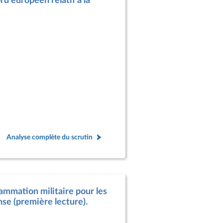
d européen relatif à la
Analyse complète du scrutin
rammation militaire pour les
se (première lecture).