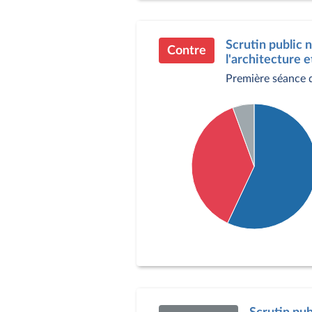
Contre : 247 députés
Abstention : 32 député
Scrutin public n
Contre
l'architecture 
Première séance 
Détail du diagramme :
Pour : 297 députés
Contre : 195 députés
Abstention : 29 député