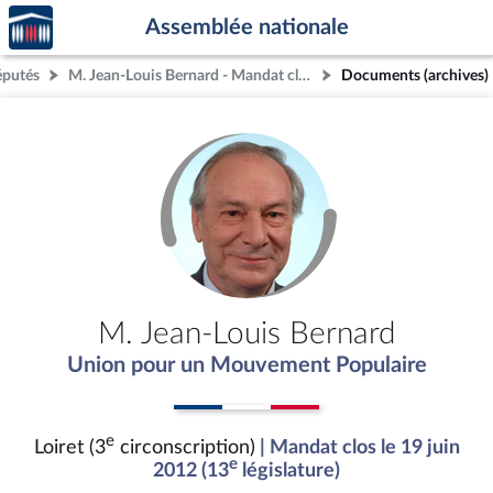
Accèder
Aller au contenu
Aller en bas de la page
Assemblée nationale
à la
page
éputés
M. Jean-Louis Bernard - Mandat clos - Loiret (3e circonscription)
Documents (archives)
d'accueil
M. Jean-Louis Bernard
Union pour un Mouvement Populaire
e
Loiret (3
circonscription)
| Mandat clos le 19 juin
e
2012 (13
législature)