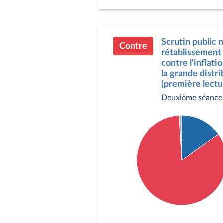
Pour : 128 députés
Contre : 98 députés
Scrutin public
Contre
rétablissement n
contre l'inflat
la grande distr
(première lectu
Deuxième séance
Détail du diagramme :