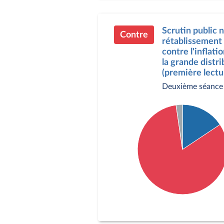
Abstention : 4 députés
Scrutin public
Contre
rétablissement n
contre l'inflat
la grande distr
(première lectu
Deuxième séance
Détail du diagramme :
Pour : 34 députés
Contre : 178 députés