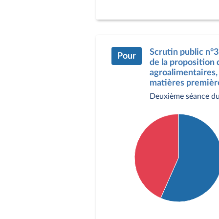
Détail du diagramme :
Pour : 162 députés
Contre : 168 députés
Scrutin public n°
Pour
de la proposition 
agroalimentaires, 
matières première
Deuxième séance du
Détail du diagramme :