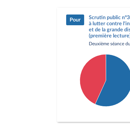
Abstention : 5 députés
Scrutin public n°3
Pour
à lutter contre l'
et de la grande di
(première lecture)
Deuxième séance du
Détail du diagramme :
Pour : 117 députés
Contre : 89 députés