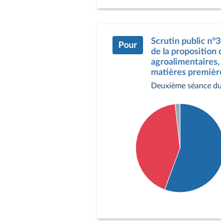
Pour : 34 députés
Contre : 188 députés
Abstention : 2 députés
Scrutin public n°
Pour
de la proposition 
agroalimentaires, 
matières première
Deuxième séance du
Détail du diagramme :
Pour : 123 députés
Contre : 94 députés