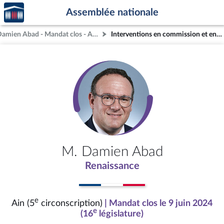
Accèder
Aller au contenu
Aller en bas de la page
Assemblée nationale
à la
page
M. Damien Abad - Mandat clos - Ain (5e circonscription)
Interventions en commission et en séance (archives)
d'accueil
M. Damien Abad
Renaissance
e
Ain (5
circonscription)
| Mandat clos le 9 juin 2024
e
(16
législature)