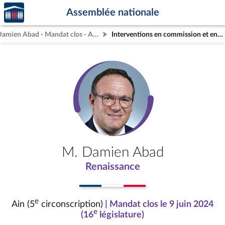
Accèder
Aller au contenu
Aller en bas de la page
Assemblée nationale
à la
page
M. Damien Abad - Mandat clos - Ain (5e circonscription)
Interventions en commission et en séance (archives)
d'accueil
M. Damien Abad
Renaissance
e
Ain (5
circonscription)
| Mandat clos le 9 juin 2024
e
(16
législature)