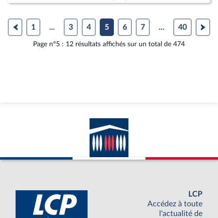
1
...
3
4
5
6
7
...
40
Page n°5 : 12 résultats affichés sur un total de 474
LCP
Accédez à toute
l'actualité de