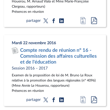
Houerou, M. Arnaud Viala et Mme Marie-Françoise
Clergeau, rapporteurs)
Présences en réunion
Accéder
Accéde
partager
à
au
la
docum
page
au
Mardi 22 novembre 2016
du
format
Compte rendu de réunion n° 16 -
document
pdf
Commission des affaires culturelles
et de l'éducation
Session 2016 – 2017
Examen de la proposition de loi de M. Bruno Le Roux
relative à la promotion des langues régionales (n° 4096)
(Mme Annie Le Houerou, rapporteure)
Présences en réunion
Accéder
Accéde
partager
à
au