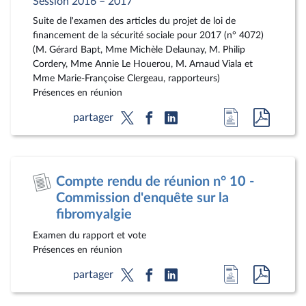
Session 2016 – 2017
Suite de l'examen des articles du projet de loi de
financement de la sécurité sociale pour 2017 (n° 4072)
(M. Gérard Bapt, Mme Michèle Delaunay, M. Philip
Cordery, Mme Annie Le Houerou, M. Arnaud Viala et
Mme Marie-Françoise Clergeau, rapporteurs)
Présences en réunion
Accéder
Accéde
partager
à
au
la
docum
page
au
Compte rendu de réunion n° 10 -
du
format
Commission d'enquête sur la
document
pdf
fibromyalgie
Examen du rapport et vote
Présences en réunion
Accéder
Accéde
partager
à
au