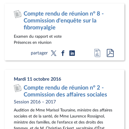
la
docum
page
au
Compte rendu de réunion n° 8 -
du
format
Commission d'enquête sur la
document
pdf
fibromyalgie
Examen du rapport et vote
Présences en réunion
Accéder
Accéde
partager
à
au
la
docum
page
au
Mardi 11 octobre 2016
du
format
Compte rendu de réunion n° 2 -
document
pdf
Commission des affaires sociales
Session 2016 – 2017
Audition de Mme Marisol Touraine, ministre des affaires
sociales et de la santé, de Mme Laurence Rossignol,
ministre des familles, de l'enfance et des droits des
femmes, et de M. Christian Eckert, secrétaire d'État