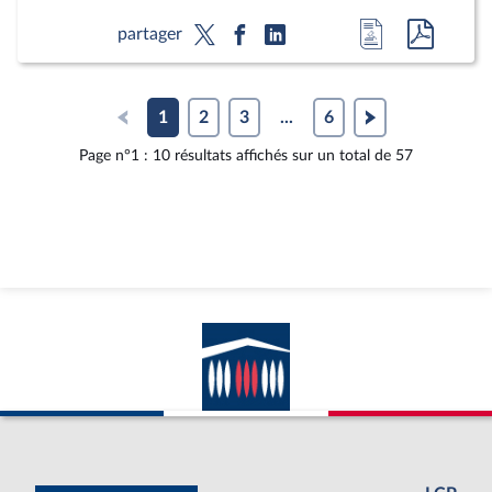
Accéder
Accéde
partager
à
au
la
docum
page
au
1
2
3
...
6
du
format
Page n°1 : 10 résultats affichés sur un total de 57
document
pdf