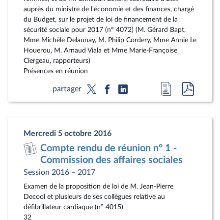
auprès du ministre de l'économie et des finances, chargé
du Budget, sur le projet de loi de financement de la
sécurité sociale pour 2017 (n° 4072) (M. Gérard Bapt,
Mme Michèle Delaunay, M. Philip Cordery, Mme Annie Le
Houerou, M. Arnaud Viala et Mme Marie-Françoise
Clergeau, rapporteurs)
Présences en réunion
Accéder
Accéde
partager
à
au
la
docum
page
au
Mercredi 5 octobre 2016
du
format
Compte rendu de réunion n° 1 -
document
pdf
Commission des affaires sociales
Session 2016 – 2017
Examen de la proposition de loi de M. Jean-Pierre
Decool et plusieurs de ses collègues relative au
défibrillateur cardiaque (n° 4015)
32