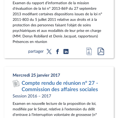
Examen du rapport d'information de la mission
d'évaluation de la loi n° 2013-869 du 27 septembre
2013 modifiant certaines dispositions issues de la loi n°
2011-803 du 5 juillet 2011 relative aux droits et à la
protection des personnes faisant l'objet de soins
psychiatriques et aux modalités de leur prise en charge
(MM. Denys Robiliard et Denis Jacquat, rapporteurs)
Présences en réunion
Accéder
Accéde
partager
à
au
la
docum
page
au
Mercredi 25 janvier 2017
du
format
Compte rendu de réunion n° 27 -
document
pdf
Commission des affaires sociales
Session 2016 – 2017
Examen en nouvelle lecture de la proposition de loi,
modifiée par le Sénat, relative à l'extension du délit
d'entrave à l'interruption volontaire de grossesse (n°