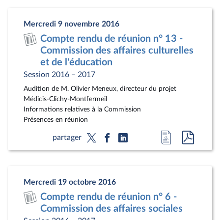
la
docum
page
au
Mercredi 9 novembre 2016
du
format
Compte rendu de réunion n° 13 -
document
pdf
Commission des affaires culturelles
et de l'éducation
Session 2016 – 2017
Audition de M. Olivier Meneux, directeur du projet
Médicis-Clichy-Montfermeil
Informations relatives à la Commission
Présences en réunion
Accéder
Accéde
partager
à
au
la
docum
page
au
Mercredi 19 octobre 2016
du
format
Compte rendu de réunion n° 6 -
document
pdf
Commission des affaires sociales