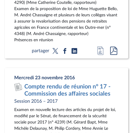
4290) (Mme Catherine Coutelle, rapporteure)
Examen de la proposition de loi de Mme Huguette Bello,
M. André Chassaigne et plusieurs de leurs collèges visant
à assurer la revalorisation des pensions de retraites
agricoles en France continentale et les Outre-mer (n°
4348) (M. André Chassaigne, rapporteur)
Présences en réunion
Accéder
Accéde
partager
à
au
la
docum
page
au
Mercredi 23 novembre 2016
du
format
Compte rendu de réunion n° 17 -
document
pdf
Commission des affaires sociales
Session 2016 – 2017
Examen en nouvelle lecture des articles du projet de loi,
modifié par le Sénat, de financement de la sécurité
sociale pour 2017 (n° 4239) (M. Gérard Bapt, Mme
Michèle Delaunay, M. Philip Cordery, Mme Annie Le