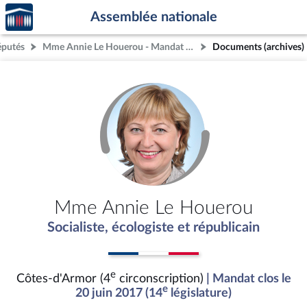
Accèder
Aller au contenu
Aller en bas de la page
Assemblée nationale
à la
page
éputés
Mme Annie Le Houerou - Mandat clos - Côtes-d'Armor (4e circonscription)
Documents (archives)
d'accueil
Mme Annie Le Houerou
Socialiste, écologiste et républicain
e
Côtes-d'Armor (4
circonscription)
| Mandat clos le
e
20 juin 2017 (14
législature)