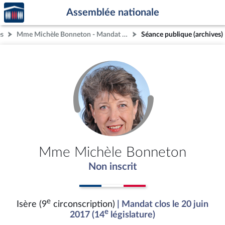
Accèder
Aller au contenu
Aller en bas de la page
Assemblée nationale
à la
page
és
Mme Michèle Bonneton - Mandat clos - Isère (9e circonscription)
Séance publique (archives)
d'accueil
Mme Michèle Bonneton
Non inscrit
e
Isère (9
circonscription)
| Mandat clos le 20 juin
e
2017 (14
législature)