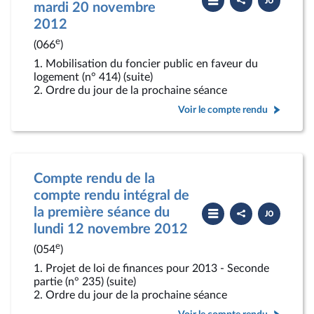
le
le
mardi 20 novembre
compte
PDF
2012
rendu
e
(066
)
1. Mobilisation du foncier public en faveur du
logement (n° 414) (suite)
2. Ordre du jour de la prochaine séance
Voir le compte rendu
Compte rendu de la
compte rendu intégral de
Partager
Télécharger
la première séance du
le
le
compte
PDF
lundi 12 novembre 2012
rendu
e
(054
)
1. Projet de loi de finances pour 2013 - Seconde
partie (n° 235) (suite)
2. Ordre du jour de la prochaine séance