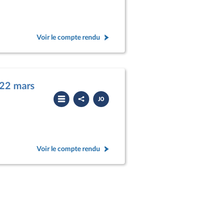
Voir le compte rendu
 22 mars
Partager
Télécharger
le
le
compte
PDF
rendu
Voir le compte rendu