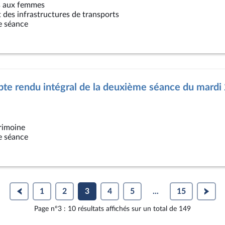
es aux femmes
 des infrastructures de transports
e séance
te rendu intégral de la deuxième séance du mardi
trimoine
e séance
1
2
3
4
5
...
15
Page n°3 : 10 résultats affichés sur un total de 149