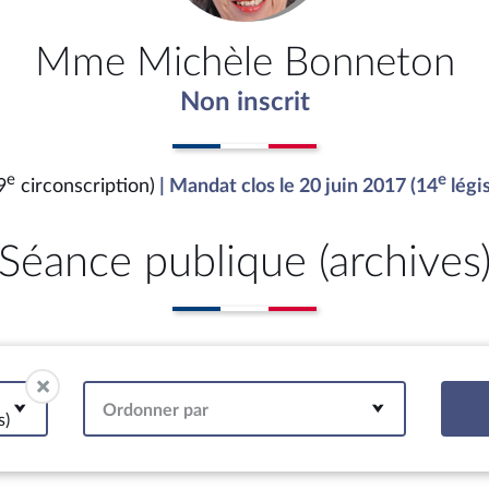
Mme Michèle Bonneton
Non inscrit
e
e
9
circonscription)
| Mandat clos le 20 juin 2017 (14
légis
Séance publique (archives
Ordonner par
s)