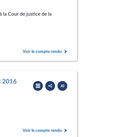
à la Cour de justice de la
Voir le compte rendu
il 2016
Partager
Télécharger
le
le
compte
PDF
rendu
Voir le compte rendu