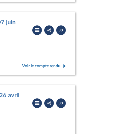
7 juin
Partager
Télécharger
le
le
compte
PDF
rendu
Voir le compte rendu
26 avril
Partager
Télécharger
le
le
compte
PDF
rendu