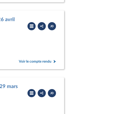
6 avril
Partager
Télécharger
le
le
compte
PDF
rendu
Voir le compte rendu
 29 mars
Partager
Télécharger
le
le
compte
PDF
rendu