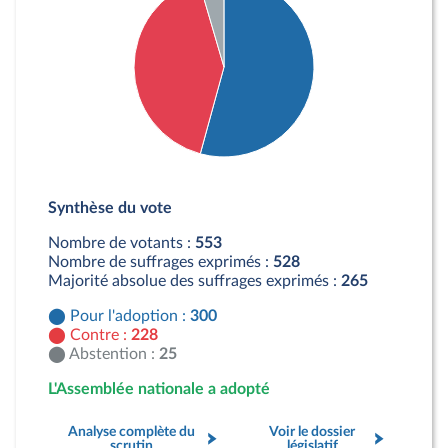
Détail du diagramme :
Pour : 300 députés
Synthèse du vote
Contre : 228 députés
Abstention : 25 députés
Nombre de votants :
553
Nombre de suffrages exprimés :
528
Majorité absolue des suffrages exprimés :
265
Pour l'adoption :
300
Contre :
228
Abstention :
25
L'Assemblée nationale a adopté
Analyse complète du
Voir le dossier
scrutin
législatif