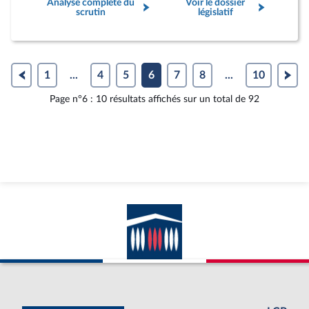
Analyse complète du
Voir le dossier
scrutin
législatif
1
...
4
5
6
7
8
...
10
Page n°6 : 10 résultats affichés sur un total de 92