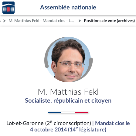
Accèder
Aller au contenu
Aller en bas de la page
Assemblée nationale
à la
page
s
M. Matthias Fekl - Mandat clos - Lot-et-Garonne (2e circonscription)
Positions de vote (archives)
d'accueil
M. Matthias Fekl
Socialiste, républicain et citoyen
e
Lot-et-Garonne (2
circonscription)
| Mandat clos le
e
4 octobre 2014 (14
législature)