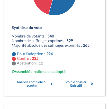
Détail du diagramme :
Pour : 294 députés
Synthèse du vote
Contre : 235 députés
Abstention : 11 députés
Nombre de votants :
540
Nombre de suffrages exprimés :
529
Majorité absolue des suffrages exprimés :
265
Pour l'adoption :
294
Contre :
235
Abstention :
11
L'Assemblée nationale a adopté
Analyse complète du
Voir le dossier
scrutin
législatif