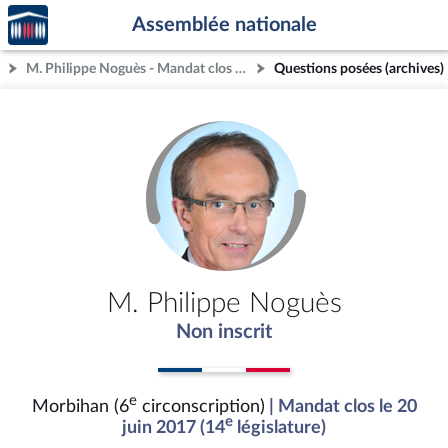
Accèder
Aller au contenu
Aller en bas de la page
Assemblée nationale
à la
page
M. Philippe Noguès - Mandat clos - Morbihan (6e circonscription)
Questions posées (archives)
d'accueil
M. Philippe Noguès
Non inscrit
e
Morbihan (6
circonscription)
| Mandat clos le 20
e
juin 2017 (14
législature)