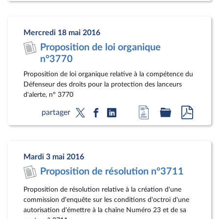
la
dossier
docum
page
législatif
au
Mercredi 18 mai 2016
du
format
Proposition de loi organique
document
pdf
n°3770
Proposition de loi organique relative à la compétence du
Défenseur des droits pour la protection des lanceurs
d'alerte, n° 3770
Accéder
Accéder
Accéde
partager
à
au
au
la
dossier
docum
page
législatif
au
Mardi 3 mai 2016
du
format
Proposition de résolution n°3711
document
pdf
Proposition de résolution relative à la création d'une
commission d'enquête sur les conditions d'octroi d'une
autorisation d'émettre à la chaîne Numéro 23 et de sa