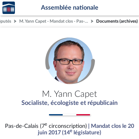
Accèder
Aller au contenu
Aller en bas de la page
Assemblée nationale
à la
page
éputés
M. Yann Capet - Mandat clos - Pas-de-Calais (7e circonscription)
Documents (archives)
d'accueil
M. Yann Capet
Socialiste, écologiste et républicain
e
Pas-de-Calais (7
circonscription)
| Mandat clos le 20
e
juin 2017 (14
législature)