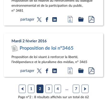
Proposition de loi relative au renforcement du dialogue
environnemental et de la participation du public,
n° 3481
Accéder
Accéder
Accéde
partager
à
au
au
la
dossier
docum
page
législatif
au
Mardi 2 février 2016
du
format
Proposition de loi n°3465
document
pdf
Proposition de loi visant à renforcer la liberté,
l'indépendance et le pluralisme des médias, n° 3465
Accéder
Accéder
Accéde
partager
à
au
au
la
dossier
docum
page
législatif
au
1
2
3
4
...
7
du
format
Page n°2 : 8 résultats affichés sur un total de 62
document
pdf