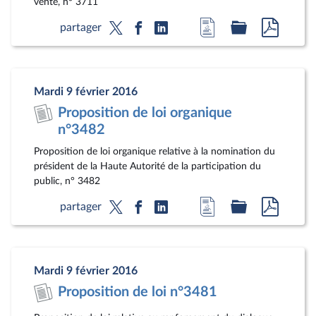
vente, n° 3711
Accéder
Accéder
Accéde
partager
à
au
au
la
dossier
docum
page
législatif
au
Mardi 9 février 2016
du
format
Proposition de loi organique
document
pdf
n°3482
Proposition de loi organique relative à la nomination du
président de la Haute Autorité de la participation du
public, n° 3482
Accéder
Accéder
Accéde
partager
à
au
au
la
dossier
docum
page
législatif
au
Mardi 9 février 2016
du
format
Proposition de loi n°3481
document
pdf