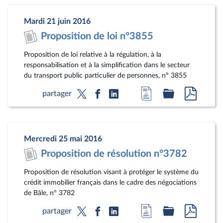
la
dossier
docum
page
législatif
au
Mardi 21 juin 2016
du
format
Proposition de loi n°3855
document
pdf
Proposition de loi relative à la régulation, à la
responsabilisation et à la simplification dans le secteur
du transport public particulier de personnes, n° 3855
Accéder
Accéder
Accéde
partager
à
au
au
la
dossier
docum
page
législatif
au
Mercredi 25 mai 2016
du
format
Proposition de résolution n°3782
document
pdf
Proposition de résolution visant à protéger le système du
crédit immobilier français dans le cadre des négociations
de Bâle, n° 3782
Accéder
Accéder
Accéde
partager
à
au
au