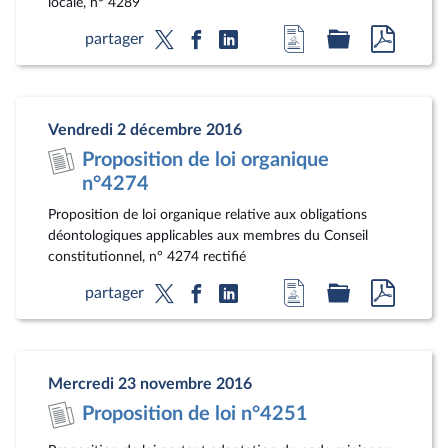
locale, n° 4289
Accéder
Accéder
Accéde
partager
à
au
au
la
dossier
docum
page
législatif
au
Vendredi 2 décembre 2016
du
format
Proposition de loi organique
document
pdf
n°4274
Proposition de loi organique relative aux obligations
déontologiques applicables aux membres du Conseil
constitutionnel, n° 4274 rectifié
Accéder
Accéder
Accéde
partager
à
au
au
la
dossier
docum
page
législatif
au
Mercredi 23 novembre 2016
du
format
Proposition de loi n°4251
document
pdf