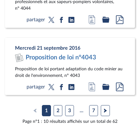
professionnels et aux sapeurs-pompiers volontaires,
n° 4044
Accéder
Accéder
Accéde
partager
à
au
au
la
dossier
docum
page
législatif
au
Mercredi 21 septembre 2016
du
format
Proposition de loi n°4043
document
pdf
Proposition de loi portant adaptation du code minier au
droit de l'environnement, n° 4043
Accéder
Accéder
Accéde
partager
à
au
au
la
dossier
docum
page
législatif
au
1
2
3
...
7
du
format
Page n°1 : 10 résultats affichés sur un total de 62
document
pdf