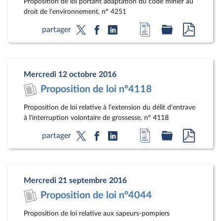
Proposition de loi portant adaptation du code minier au
droit de l'environnement, n° 4251
Accéder
Accéder
Accéde
partager
à
au
au
la
dossier
docum
page
législatif
au
Mercredi 12 octobre 2016
du
format
Proposition de loi n°4118
document
pdf
Proposition de loi relative à l'extension du délit d'entrave
à l'interruption volontaire de grossesse, n° 4118
Accéder
Accéder
Accéde
partager
à
au
au
la
dossier
docum
page
législatif
au
Mercredi 21 septembre 2016
du
format
Proposition de loi n°4044
document
pdf
Proposition de loi relative aux sapeurs-pompiers