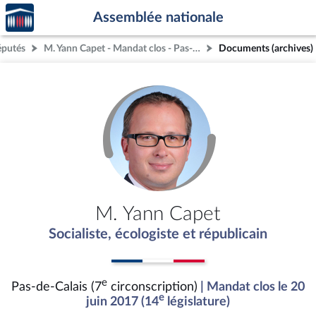
Accèder
Aller au contenu
Aller en bas de la page
Assemblée nationale
à la
page
éputés
M. Yann Capet - Mandat clos - Pas-de-Calais (7e circonscription)
Documents (archives)
d'accueil
M. Yann Capet
Socialiste, écologiste et républicain
e
Pas-de-Calais (7
circonscription)
| Mandat clos le 20
e
juin 2017 (14
législature)