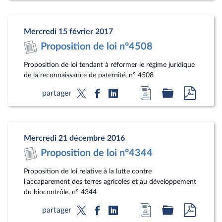
la
dossier
docum
page
législatif
au
Mercredi 15 février 2017
du
format
Proposition de loi n°4508
document
pdf
Proposition de loi tendant à réformer le régime juridique
de la reconnaissance de paternité, n° 4508
Accéder
Accéder
Accéde
partager
à
au
au
la
dossier
docum
page
législatif
au
Mercredi 21 décembre 2016
du
format
Proposition de loi n°4344
document
pdf
Proposition de loi relative à la lutte contre
l’accaparement des terres agricoles et au développement
du biocontrôle, n° 4344
Accéder
Accéder
Accéde
partager
à
au
au