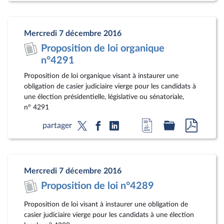
la
dossier
docum
page
législatif
au
Mercredi 7 décembre 2016
du
format
Proposition de loi organique
document
pdf
n°4291
Proposition de loi organique visant à instaurer une
obligation de casier judiciaire vierge pour les candidats à
une élection présidentielle, législative ou sénatoriale,
n° 4291
Accéder
Accéder
Accéde
partager
à
au
au
la
dossier
docum
page
législatif
au
Mercredi 7 décembre 2016
du
format
Proposition de loi n°4289
document
pdf
Proposition de loi visant à instaurer une obligation de
casier judiciaire vierge pour les candidats à une élection