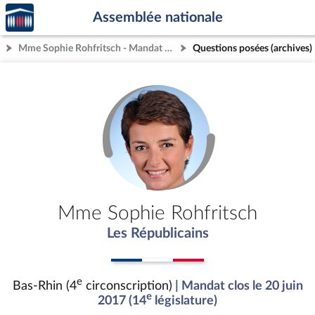
Accèder
Aller au contenu
Aller en bas de la page
Assemblée nationale
à la
page
Mme Sophie Rohfritsch - Mandat clos - Bas-Rhin (4e circonscription)
Questions posées (archives)
d'accueil
Mme Sophie Rohfritsch
Les Républicains
e
Bas-Rhin (4
circonscription)
| Mandat clos le 20 juin
e
2017 (14
législature)