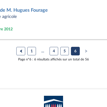
 de M. Hugues Fourage
e agricole
re 2012
1
...
4
5
6
Page n°6 : 6 résultats affichés sur un total de 56