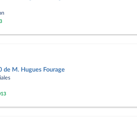
on
3
00 de M. Hugues Fourage
iales
013